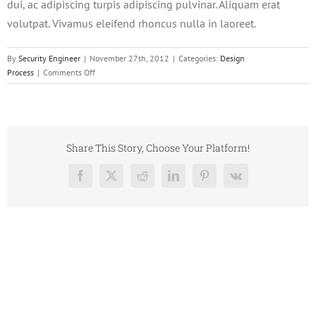
dui, ac adipiscing turpis adipiscing pulvinar. Aliquam erat
volutpat. Vivamus eleifend rhoncus nulla in laoreet.
By
Security Engineer
|
November 27th, 2012
|
Categories:
Design
on
Process
|
Comments Off
Vivamus
ullamcorper
nim
sit
amet
Share This Story, Choose Your Platform!
consequat
laoreet
Facebook
X
Reddit
LinkedIn
Pinterest
Vk
tortor
tortor
dictum
egestas
urna.