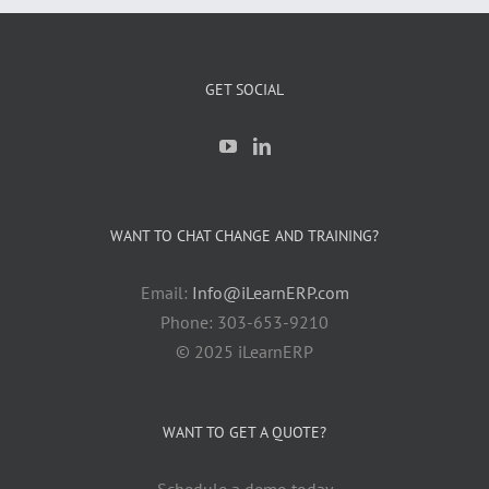
GET SOCIAL
WANT TO CHAT CHANGE AND TRAINING?
Email:
Info@iLearnERP.com
Phone: 303-653-9210
© 2025 iLearnERP
WANT TO GET A QUOTE?
Schedule a demo today