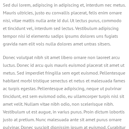
Sed dui lorem, adipiscing in adipiscing et, interdum nec metus.
Mauris ultricies, justo eu convallis placerat, felis enim ornare
nisi, vitae mattis nulla ante id dui. Ut lectus purus, commodo
et tincidunt vel, interdum sed lectus. Vestibulum adipiscing
tempor nisi id elementu sadips ipsums dolores uns fugiats
gravida nam elit vols nulla dolores amet untras sitsers.
Donec volutpat nibh sit amet libero ornare non laoreet arcu
luctus. Donec id arcu quis mauris euismod placerat sit amet ut
metus. Sed imperdiet fringilla sem eget euismod. Pellentesque
habitant morbi tristique senectus et netus et malesuada fames
ac turpis egestas. Pellentesque adipiscing, neque ut pulvinar
tincidunt, est sem euismod odio, eu ullamcorper turpis nisl sit
amet velit. Nullam vitae nibh odio, non scelerisque nibh.
Vestibulum ut est augue, in varius purus. Proin dictum lobortis
justo at pretium. Nunc malesuada ante sit amet purus ornare
pulvinar. Donec suscipit dignissim ipsum at euismod. Curabitur